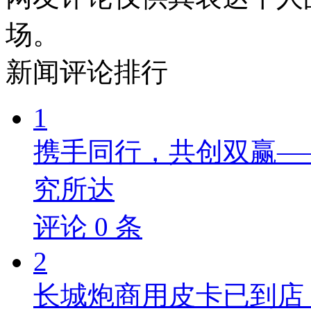
场。
新闻
评论排行
1
携手同行，共创双赢—
究所达
评论
0
条
2
长城炮商用皮卡已到店，