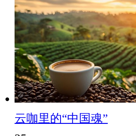
云咖里的“中国魂”