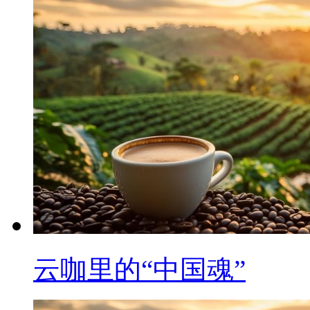
云咖里的“中国魂”