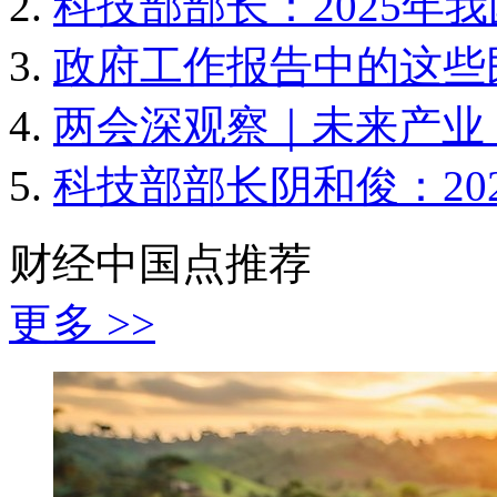
科技部部长：2025年
政府工作报告中的这些
两会深观察｜未来产业
科技部部长阴和俊：20
财经中国点推荐
更多 >>