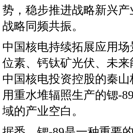
势，稳步推进战略新兴产
战略同频共振。
中国核电持续拓展应用场
位素、钙钛矿光伏、未来
中国核电投资控股的秦山
用重水堆辐照生产的锶
-8
域的产业空白。
据悉，锶
-89
是一种重要