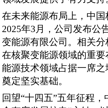
在未来能源布局上，中国
2025
年
3
月，公司发布公
变能源有限公司。相关分
在核聚变能源领域的重要
能源技术领域占据一席之
奠定坚实基础。
回望
“
十四五
”
五年征程，