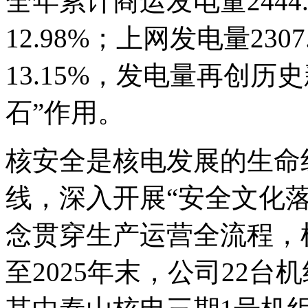
全年累计商运发电量
2444
12.98%
；上网发电量
2307
13.15%
，发电量再创历史
石
”
作用。
核安全是核电发展的生命
线，深入开展
“
安全文化
念贯穿生产运营全流程，
至
2025
年末，公司
22
台机