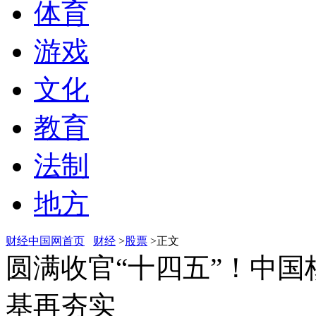
体育
游戏
文化
教育
法制
地方
财经中国网首页
财经
>
股票
>正文
圆满收官“十四五”！中国
基再夯实