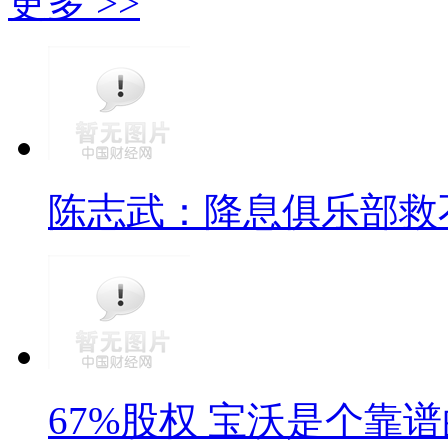
更多 >>
陈志武：降息俱乐部救
67%股权 宝沃是个靠