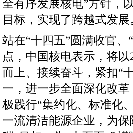
全有序发展核电
”
方针，
目标，实现了跨越式发展
站在
“
十四五
”
圆满收官、
点，中国核电表示，将以
而上、接续奋斗，紧扣
“
一，进一步全面深化改革
极践行
“
集约化、标准化
一流清洁能源企业，为保