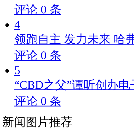
评论
0
条
4
领跑自主 发力未来 哈
评论
0
条
5
“CBD之父”谭昕创办电
评论
0
条
新闻
图片推荐