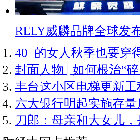
RELY威麟品牌全球发
40+的女人秋季也要穿
封面人物 | 如何根治“
丰台这小区电梯更新工
六大银行明起实施存量
刀郎：母亲和大女儿，