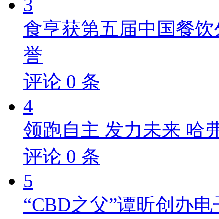
3
食亨获第五届中国餐饮
誉
评论
0
条
4
领跑自主 发力未来 哈
评论
0
条
5
“CBD之父”谭昕创办电