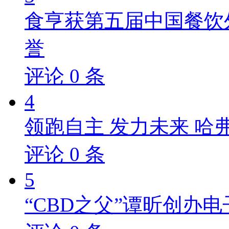
食亨获第五届中国餐饮
誉
评论
0
条
4
领跑自主 发力未来 哈
评论
0
条
5
“CBD之父”谭昕创办电