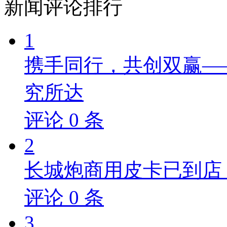
新闻
评论排行
1
携手同行，共创双赢—
究所达
评论
0
条
2
长城炮商用皮卡已到店，
评论
0
条
3