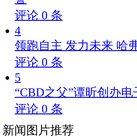
评论
0
条
4
领跑自主 发力未来 哈
评论
0
条
5
“CBD之父”谭昕创办电
评论
0
条
新闻
图片推荐