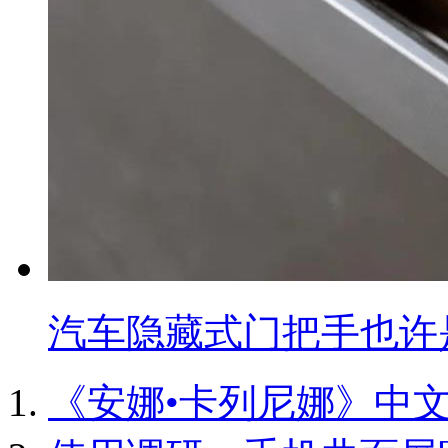
汽车隐藏式门把手也许
《安娜•卡列尼娜》中