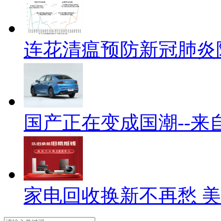
连花清瘟预防新冠肺炎
国产正在变成国潮--来
家电回收换新不再愁 