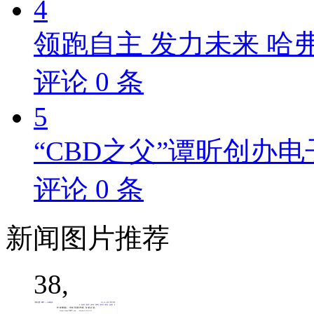
4
领跑自主 发力未来 哈
评论
0
条
5
“CBD之父”谭昕创办电
评论
0
条
新闻
图片推荐
38,