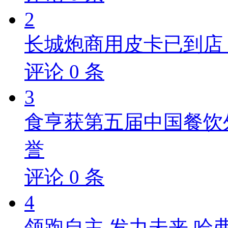
2
长城炮商用皮卡已到店，
评论
0
条
3
食亨获第五届中国餐饮
誉
评论
0
条
4
领跑自主 发力未来 哈