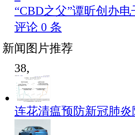
“CBD之父”谭昕创办电
评论
0
条
新闻
图片推荐
38,
连花清瘟预防新冠肺炎