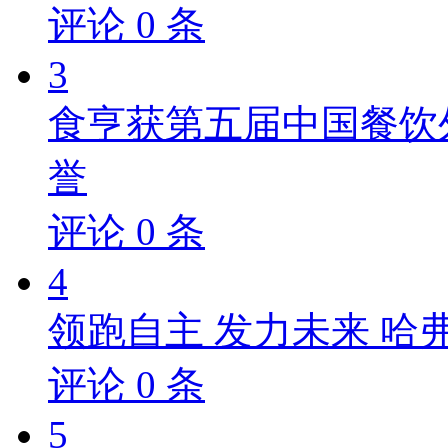
评论
0
条
3
食亨获第五届中国餐饮
誉
评论
0
条
4
领跑自主 发力未来 哈
评论
0
条
5