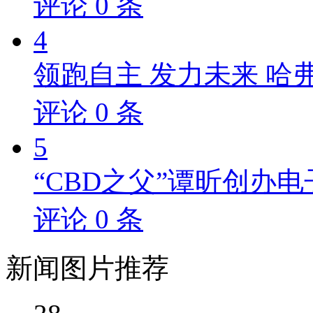
评论
0
条
4
领跑自主 发力未来 哈
评论
0
条
5
“CBD之父”谭昕创办电
评论
0
条
新闻
图片推荐