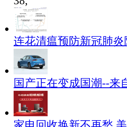
38,
连花清瘟预防新冠肺炎
国产正在变成国潮--来
家电回收换新不再愁 