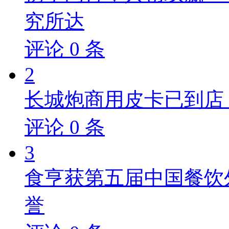
究所达
评论
0
条
2
长城炮商用皮卡已到店，
评论
0
条
3
食亨获第五届中国餐饮
誉