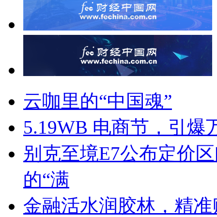
云咖里的“中国魂”
5.19WB 电商节，引
别克至境E7公布定价
的“满
金融活水润胶林，精准